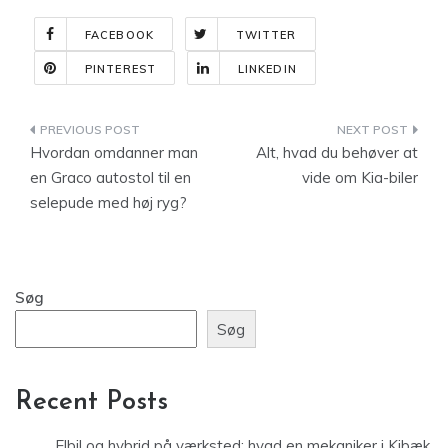
FACEBOOK
TWITTER
PINTEREST
LINKEDIN
Indlægsnavigation
Hvordan omdanner man
Alt, hvad du behøver at
en Graco autostol til en
vide om Kia-biler
selepude med høj ryg?
Søg
Søg
Recent Posts
Elbil og hybrid på værksted: hvad en mekaniker i Kibæk