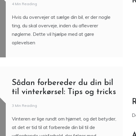
R
4 Min Reading
Hvis du overvejer at sælge din bil, er der nogle
ting, du skal overveje, inden du afleverer
nøglerne. Dette vil hjælpe med at gøre
oplevelsen
Sådan forbereder du din bil
til vinterkørsel: Tips og tricks
3 Min Reading
D
Vinteren er lige rundt om hjørnet, og det betyder,
at det er tid til at forberede din bil til de
A
udfordrende vejrforhold, der følger med