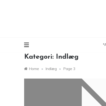
Skip
to
content
*
Kategori:
Indlæg
Home
»
Indlæg
»
Page 3