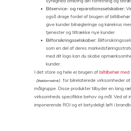
synlighed omkring din forretning og tiltræ
Bilservice- og reparationsselskaber:
Vir
også drage fordel af brugen af biltilbehø
give kunder bilnøgleringe og kørekrus m
tjenester og tiltrække nye kunder.
Bilforsikringsselskaber:
Bilforsikringssel
som en del af deres markedsføringsstrate
med dit logo kan du skabe opmærksomhed 
kunder.
I det store og hele er brugen af
biltilbehør me
for bilrelaterede virksomheder at
målgruppe. Disse produkter tilbyder en lang r
virksomheds specifikke behov og mål. Ved at in
imponerende ROI og et betydeligt løft i brand