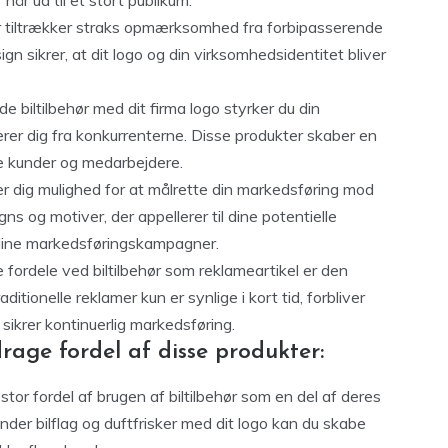
når ud til et stort publikum.
ør tiltrækker straks opmærksomhed fra forbipasserende
ign sikrer, at dit logo og din virksomhedsidentitet bliver
de biltilbehør med dit firma logo styrker du din
erer dig fra konkurrenterne. Disse produkter skaber en
ine kunder og medarbejdere.
ver dig mulighed for at målrette din markedsføring mod
s og motiver, der appellerer til dine potentielle
i dine markedsføringskampagner.
 fordele ved biltilbehør som reklameartikel er den
itionelle reklamer kun er synlige i kort tid, forbliver
et sikrer kontinuerlig markedsføring.
drage fordel af disse produkter:
tor fordel af brugen af biltilbehør som en del af deres
nder bilflag og duftfrisker med dit logo kan du skabe