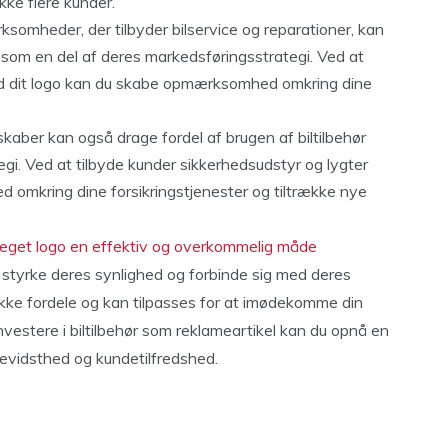
kke flere kunder.
ksomheder, der tilbyder bilservice og reparationer, kan
r som en del af deres markedsføringsstrategi. Ved at
ed dit logo kan du skabe opmærksomhed omkring dine
skaber kan også drage fordel af brugen af biltilbehør
gi. Ved at tilbyde kunder sikkerhedsudstyr og lygter
omkring dine forsikringstjenester og tiltrække nye
d eget logo en effektiv og overkommelig måde
 styrke deres synlighed og forbinde sig med deres
ække fordele og kan tilpasses for at imødekomme din
vestere i biltilbehør som reklameartikel kan du opnå en
bevidsthed og kundetilfredshed.