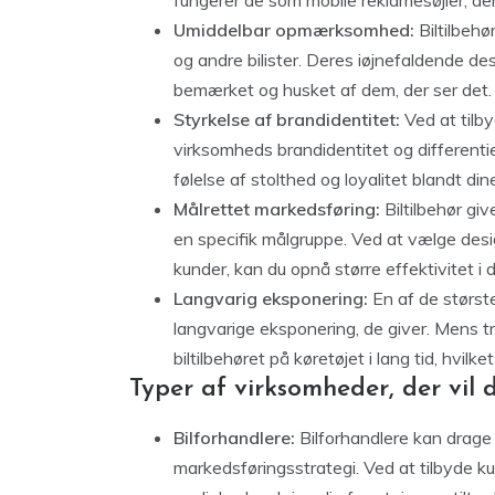
fungerer de som mobile reklamesøjler, der 
Umiddelbar opmærksomhed:
Biltilbeh
og andre bilister. Deres iøjnefaldende des
bemærket og husket af dem, der ser det.
Styrkelse af brandidentitet:
Ved at tilby
virksomheds brandidentitet og differenti
følelse af stolthed og loyalitet blandt d
Målrettet markedsføring:
Biltilbehør gi
en specifik målgruppe. Ved at vælge design
kunder, kan du opnå større effektivitet 
Langvarig eksponering:
En af de største
langvarige eksponering, de giver. Mens trad
biltilbehøret på køretøjet i lang tid, hvilk
Typer af virksomheder, der vil 
Bilforhandlere:
Bilforhandlere kan drage s
markedsføringsstrategi. Ved at tilbyde ku