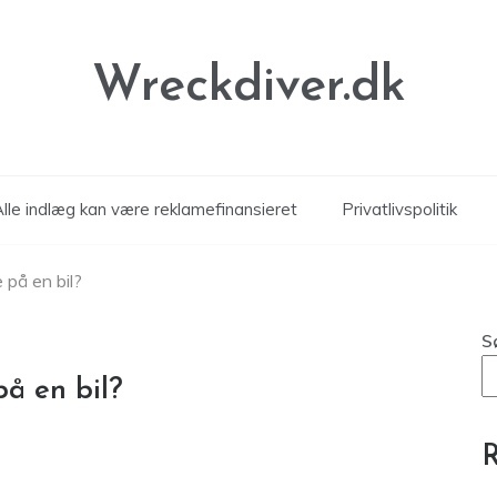
Wreckdiver.dk
Alle indlæg kan være reklamefinansieret
Privatlivspolitik
 på en bil?
S
å en bil?
R