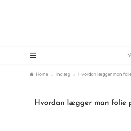
Skip
to
content
*
Home
»
Indlæg
»
Hvordan lægger man folie
Hvordan lægger man folie p