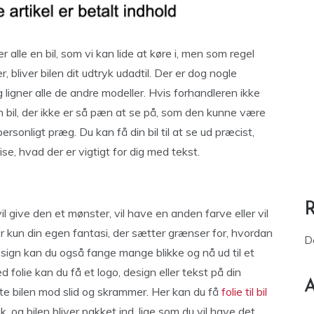
r alle en bil, som vi kan lide at køre i, men som regel
r, bliver bilen dit udtryk udadtil. Der er dog nogle
 ligner alle de andre modeller. Hvis forhandleren ikke
n bil, der ikke er så pæn at se på, som den kunne være
personligt præg. Du kan få din bil til at se ud præcist,
ise, hvad der er vigtigt for dig med tekst.
il give den et mønster, vil have en anden farve eller vil
er kun din egen fantasi, der sætter grænser for, hvordan
D
 design kan du også fange mange blikke og nå ud til et
olie kan du få et logo, design eller tekst på din
A
tte bilen mod slid og skrammer. Her kan du få
folie til bil
, og bilen bliver pakket ind, lige som du vil have det.