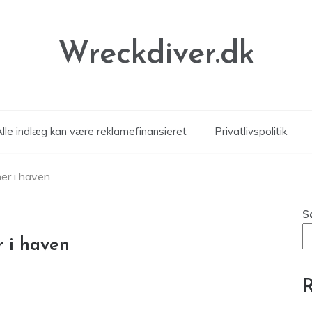
Wreckdiver.dk
Alle indlæg kan være reklamefinansieret
Privatlivspolitik
er i haven
S
 i haven
R