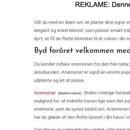
Går du med en drøm om, at plante dine egne 
elegant og enkel blomst, som passer smukt ind 
dyrt, at få de flotte blomster til at vokse i din
Byd foråret velkommen me
Du kender måske anemonen fra den frie natur,
skovbunden. Anemoner er også en enorm populæ
udplante og let at passe.
Anemoner
findes i mange forskelli
mulighed for, at indrette haven lige som det p
anemone, som du synes bedst om. Anemonen b
har du glæde af den flotte blomst i din have 
Derudover er sommerfugle særligt vilde med ane