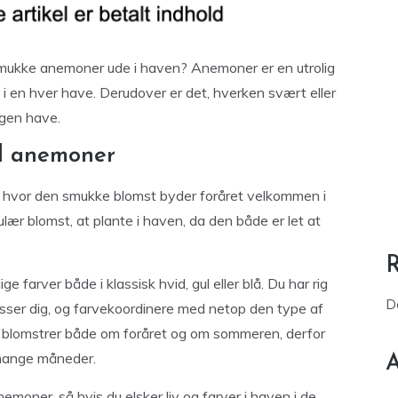
smukke anemoner ude i haven? Anemoner er en utrolig
i en hver have. Derudover er det, hverken svært eller
 egen have.
d anemoner
 hvor den smukke blomst byder foråret velkommen i
r blomst, at plante i haven, da den både er let at
ge farver både i klassisk hvid, gul eller blå. Du har rig
D
asser dig, og farvekoordinere med netop den type af
lomstrer både om foråret og om sommeren, derfor
i mange måneder.
A
moner, så hvis du elsker liv og farver i haven i de