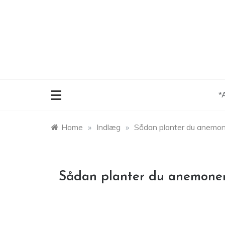
Skip
to
content
*
Home
»
Indlæg
»
Sådan planter du anemon
Sådan planter du anemoner