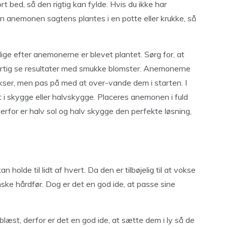
rt bed, så den rigtig kan fylde. Hvis du ikke har
n anemonen sagtens plantes i en potte eller krukke, så
lige efter anemonerne er blevet plantet. Sørg for, at
du hurtig se resultater med smukke blomster. Anemonerne
vokser, men pas på med at over-vande dem i starten. I
nt i skygge eller halvskygge. Placeres anemonen i fuld
derfor er halv sol og halv skygge den perfekte løsning,
holde til lidt af hvert. Da den er tilbøjelig til at vokse
nske hårdfør. Dog er det en god ide, at passe sine
læst, derfor er det en god ide, at sætte dem i ly så de