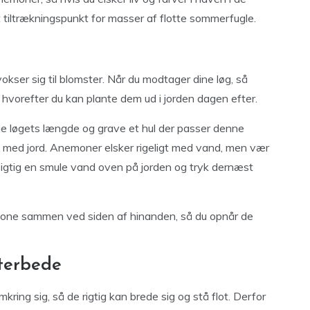
tiltrækningspunkt for masser af flotte sommerfugle.
kser sig til blomster. Når du modtager dine løg, så
, hvorefter du kan plante dem ud i jorden dagen efter.
nge løgets længde og grave et hul der passer denne
il med jord. Anemoner elsker rigeligt med vand, men vær
rsigtig en smule vand oven på jorden og tryk dernæst
mone sammen ved siden af hinanden, så du opnår de
terbede
ing sig, så de rigtig kan brede sig og stå flot. Derfor