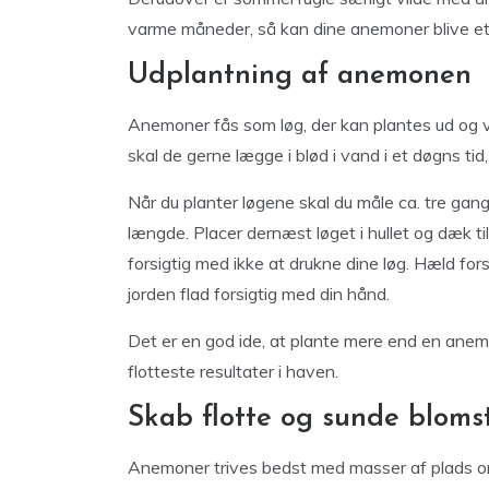
varme måneder, så kan dine anemoner blive et 
Udplantning af anemonen
Anemoner fås som løg, der kan plantes ud og vo
skal de gerne lægge i blød i vand i et døgns tid
Når du planter løgene skal du måle ca. tre ga
længde. Placer dernæst løget i hullet og dæk t
forsigtig med ikke at drukne dine løg. Hæld fo
jorden flad forsigtig med din hånd.
Det er en god ide, at plante mere end en ane
flotteste resultater i haven.
Skab flotte og sunde bloms
Anemoner trives bedst med masser af plads omkr