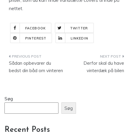
priser, som du kan finde vandtætte covers til inde på
nettet.
FACEBOOK
TWITTER
PINTEREST
LINKEDIN
Indlægsnavigation
Sådan opbevarer du
Derfor skal du have
bedst din båd om vinteren
vinterdæk på bilen
Søg
Søg
Recent Posts